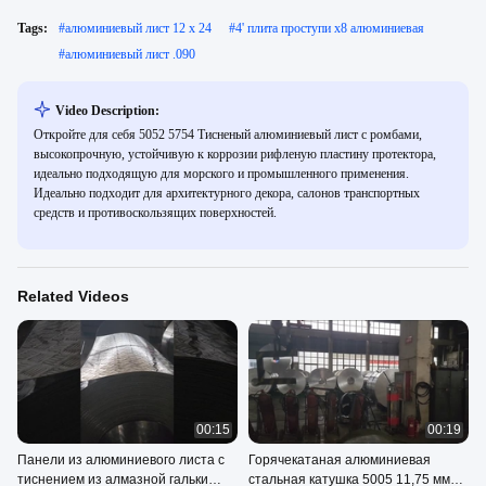
Tags:
#
алюминиевый лист 12 x 24
#
4' плита проступи x8 алюминиевая
#
алюминиевый лист .090
Video Description:
Откройте для себя 5052 5754 Тисненый алюминиевый лист с ромбами,
высокопрочную, устойчивую к коррозии рифленую пластину протектора,
идеально подходящую для морского и промышленного применения.
Идеально подходит для архитектурного декора, салонов транспортных
средств и противоскользящих поверхностей.
Related Videos
00:15
00:19
Панели из алюминиевого листа с
Горячекатаная алюминиевая
тиснением из алмазной гальки
стальная катушка 5005 11,75 мм