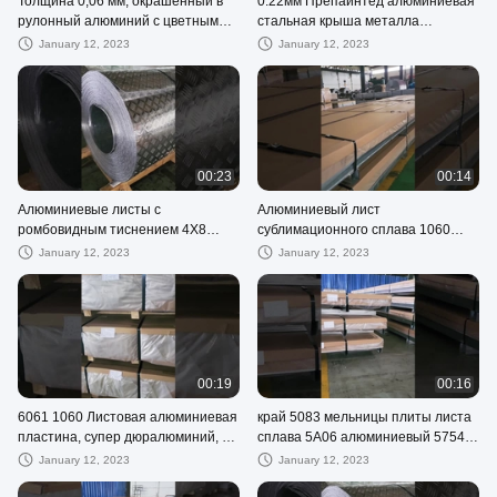
Толщина 0,06 мм, окрашенный в
0.22мм Препайнтед алюминиевая
рулонный алюминий с цветным
стальная крыша металла
покрытием, 1250 мм.
гальванизированная катушкой для
January 12, 2023
January 12, 2023
архитектуры
00:23
00:14
Алюминиевые листы с
Алюминиевый лист
ромбовидным тиснением 4X8
сублимационного сплава 1060
футов, 1001 6061, клетчатый
5754 7075 2000 мм H26 T6
January 12, 2023
January 12, 2023
00:19
00:16
6061 1060 Листовая алюминиевая
край 5083 мельницы плиты листа
пластина, супер дюралюминий, 25
сплава 5A06 алюминиевый 5754
мм
3000mm
January 12, 2023
January 12, 2023