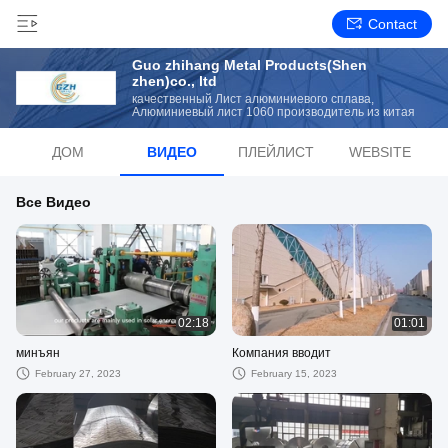
Contact
Guo zhihang Metal Products(Shen
zhen)co., ltd
качественный Лист алюминиевого сплава,
Алюминиевый лист 1060 производитель из китая
ДОМ
ВИДЕО
ПЛЕЙЛИСТ
WEBSITE
Все Видео
02:18
01:01
минъян
Компания вводит
February 27, 2023
February 15, 2023