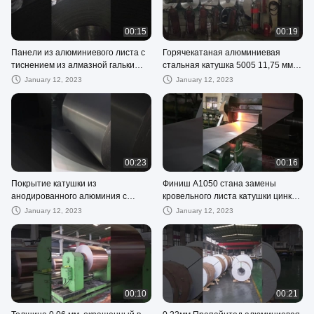
00:15
00:19
Панели из алюминиевого листа с
Горячекатаная алюминиевая
тиснением из алмазной гальки
стальная катушка 5005 11,75 мм
0,063 дюйма 0,090 дюйма 12 х 12
3003 3004 холоднотянутая
January 12, 2023
January 12, 2023
12 х 24
00:23
00:16
Покрытие катушки из
Финиш А1050 стана замены
анодированного алюминия с
кровельного листа катушки цинка
зеркальной отделкой 3104 2024
алюминиевый стальной 3003 3105
January 12, 2023
January 12, 2023
1050 1060 1070 1100
5052
00:10
00:21