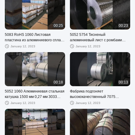
00:25
00:23
5083 RoHS 1060 Листовая
5052 5754 Тисненый
пластина из алюминиевого сплава
алюминиевый лист с ромбами
0,12 мм ASTM 5005
1060 3003 Пластина для проверки
January 12, 2023
January 12, 2023
протектора
00:18
00:13
5052 1060 Алюминиевая стальная
Фабрика подгоняет
катушка 1500 мм 0,27 мм 3033
высококачественный 7075
анти-палец
алюминиевый лист катушки
January 12, 2023
January 12, 2023
2100mm алюминиевый