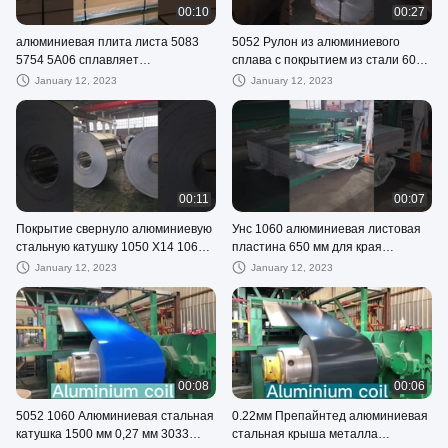
00:10
00:27
алюминиевая плита листа 5083
5052 Рулон из алюминиевого
5754 5A06 сплавляет
сплава с покрытием из стали 6061
высококачественную
T6 O-H112 200 мм
January 12, 2023
January 12, 2023
алюминиевую цену плиты
00:11
00:07
Покрытие свернуло алюминиевую
Унс 1060 алюминиевая листовая
стальную катушку 1050 Х14 1060
пластина 650 мм для края
Х24 3003 5083 6061 Т6
гравировальной мельницы
January 12, 2023
January 12, 2023
00:08
00:06
5052 1060 Алюминиевая стальная
0.22мм Препайнтед алюминиевая
катушка 1500 мм 0,27 мм 3033
стальная крыша металла