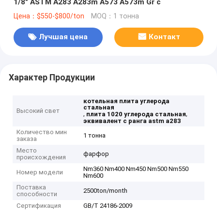
1/8" ASTM A283 A283m A573 A573m Gr c
Цена：$550-$800/ton
MOQ：1 тонна
Лучшая цена
Контакт
Характер Продукции
котельная плита углерода
стальная
Высокий свет
,
,
плита 1020 углерода стальная
эквивалент c ранга astm a283
Количество мин
1 тонна
заказа
Место
фарфор
происхождения
Nm360 Nm400 Nm450 Nm500 Nm550
Номер модели
Nm600
Поставка
2500ton/month
способности
Сертификация
GB/T 24186-2009