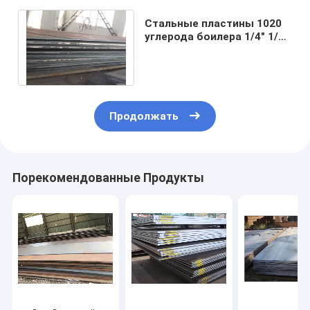
Стальные пластины 1020
углерода боилера 1/4" 1/8"
ASTM A283 A283m A573
A573m Gr c
Продолжать
Порекомендованные Продукты