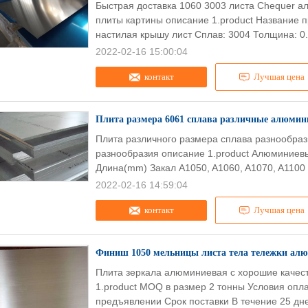
Быстрая доставка 1060 3003 листа Chequer 
плиты картины описание 1.product Название
настилая крышу лист Сплав: 3004 Толщина: 0
2022-02-16 15:00:04
контакт
Лучшая цена
Плита размера 6061 сплава различные алюмин
Плита различного размера сплава разнообра
разнообразия описание 1.product Алюминие
Длина(mm) Закал A1050, A1060, A1070, A1100 
2022-02-16 14:59:04
контакт
Лучшая цена
Финиш 1050 мельницы листа тела тележки алю
Плита зеркала алюминиевая с хорошие качест
1.product MOQ в размер 2 тонны Условия оп
предъявлении Срок поставки В течение 25 дней