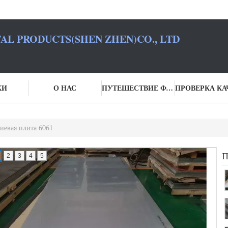
L PRODUCTS(SHEN ZHEN)CO., LTD
КИ
О НАС
ПУТЕШЕСТВИЕ ФАБРИКИ
евая плита 6061
2
3
4
5