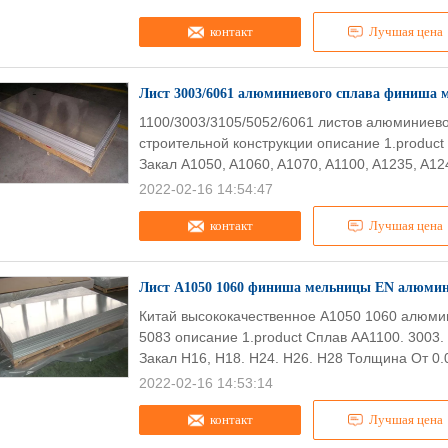
контакт
Лучшая цена
Лист 3003/6061 алюминиевого сплава финиша 
1100/3003/3105/5052/6061 листов алюминиево
строительной конструкции описание 1.produc
Закал A1050, A1060, A1070, A1100, A1235, A124
2022-02-16 14:54:47
контакт
Лучшая цена
Лист A1050 1060 финиша мельницы EN алюминие
Китай высококачественное A1050 1060 алюми
5083 описание 1.product Сплав AA1100. 3003. 3
Закал H16, H18. H24. H26. H28 Толщина От 0.
2022-02-16 14:53:14
контакт
Лучшая цена