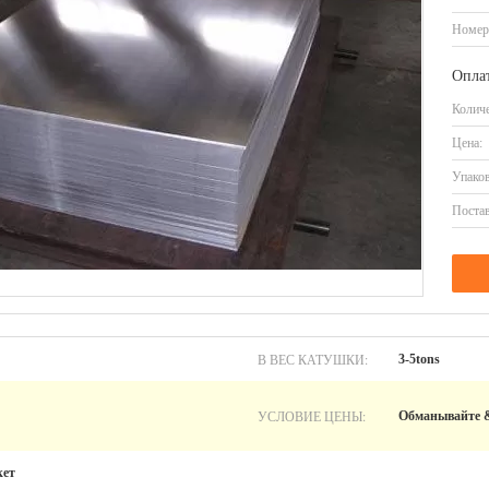
Номер
Оплат
Количе
Цена:
Упаков
Постав
В ВЕС КАТУШКИ:
3-5tons
УСЛОВИЕ ЦЕНЫ:
Обманывайте &
кет