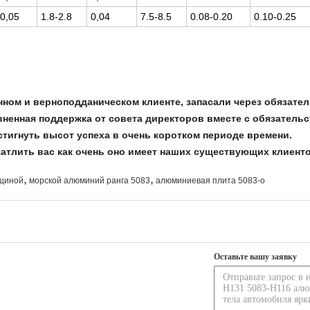
0,05
1.8-2.8
0,04
7.5-8.5
0.08-0.20
0.10-0.25
нном и верноподданическом клиенте, запасали через обязате
ненная поддержка от совета директоров вместе с обязательс
стигнуть высот успеха в очень коротком периоде времени.
атлить вас как очень оно имеет наших существующих клиенто
,
,
лщиной
морской алюминий ранга 5083
алюминиевая плита 5083-o
Оставьте вашу заявку