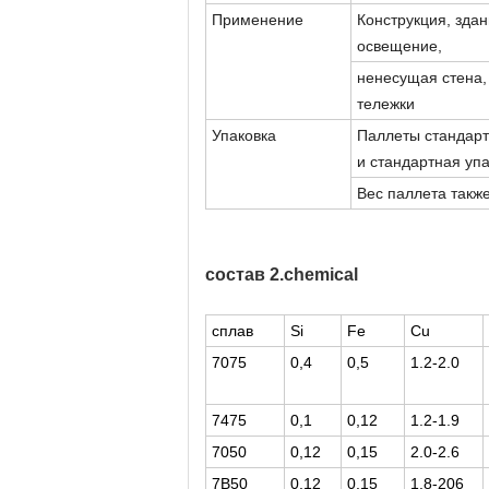
Применение
Конструкция, зда
освещение,
ненесущая стена, 
тележки
Упаковка
Паллеты стандарт
и стандартная упа
Вес паллета такж
состав 2.chemical
сплав
Si
Fe
Cu
7075
0,4
0,5
1.2-2.0
7475
0,1
0,12
1.2-1.9
7050
0,12
0,15
2.0-2.6
7B50
0,12
0,15
1.8-206