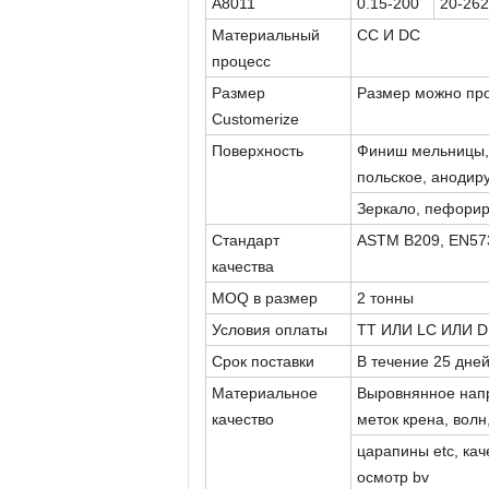
A8011
0.15-200
20-26
Материальный
CC И DC
процесс
Размер
Размер можно про
Customerize
Поверхность
Финиш мельницы, 
польское, аноди
Зеркало, пефорир
Стандарт
ASTM B209, EN57
качества
MOQ в размер
2 тонны
Условия оплаты
TT ИЛИ LC ИЛИ D
Срок поставки
В течение 25 дней
Материальное
Выровнянное напр
качество
меток крена, волн
царапины etc, ка
осмотр bv