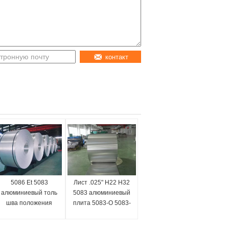
контакт
5086 Et 5083
Лист .025" H22 H32
алюминиевый толь
5083 алюминиевый
шва положения
плита 5083-O 5083-
ранга морского
H321 алюминиевая
пехотинца листа
дюйм 1/8" 1/4