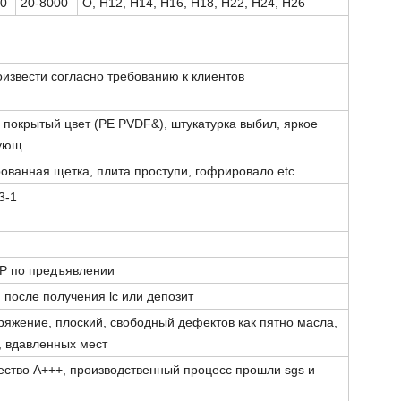
20
20-8000
O, H12, H14, H16, H18, H22, H24, H26
извести согласно требованию к клиентов
покрытый цвет (PE PVDF&), штукатурка выбил, яркое
рующ
ованная щетка, плита проступи, гофрировало etc
3-1
P по предъявлении
 после получения lc или депозит
яжение, плоский, свободный дефектов как пятно масла,
, вдавленных мест
чество A+++, производственный процесс прошли sgs и