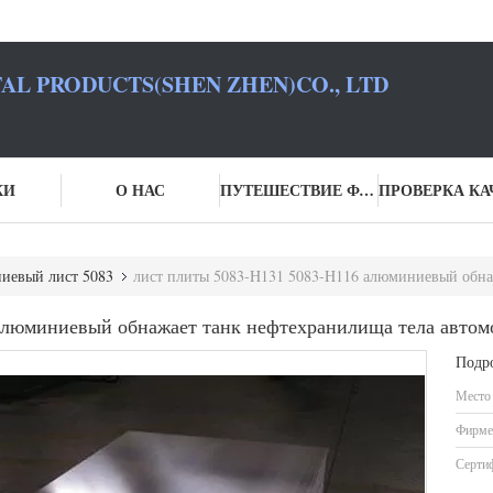
L PRODUCTS(SHEN ZHEN)CO., LTD
КИ
О НАС
ПУТЕШЕСТВИЕ ФАБРИКИ
иевый лист 5083
лист плиты 5083-H131 5083-H116 алюминиевый обнажает 
алюминиевый обнажает танк нефтехранилища тела автом
Подр
Место
Фирме
Серти