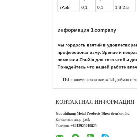
7A55
0,1
0,1
1.8-2.5
информация 3.company
мы гордость взятий в удовлетворе
профессионализму. Зрение и несрав
помогали ZhuXia для того чтобы до
Понадейтесь что нашей работе впеч
ТЕГ:
алюминиевая плита 1/4 дюймов то
КОНТАКТНАЯ ИНФОРМАЦИЯ
Guo zhihang Metal Products(Shen zhen)co., ltd
Контактное лицо:
jack
Телефон:
+8613925019825