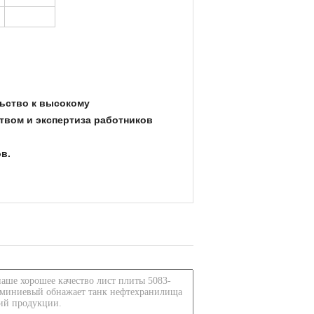
льство к высокому
твом и экспертиза работников
в.