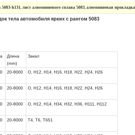
 5083-h131
лист алюминиевого сплава 5083
алюминиевая прокладка
,
,
ок тела автомобиля ярких с рангом 5083
а
Длина
Закал
(mm)
20
20-8000
O, H12, H14, H16, H18, H22, H24, H26
20
20-8000
O, H12, H14, H16, H18, H22, H24, H26
20
20-8000
O, H12, H14, H34, H32, H36, H111, H112
20
20-8000
T4, T6, T651