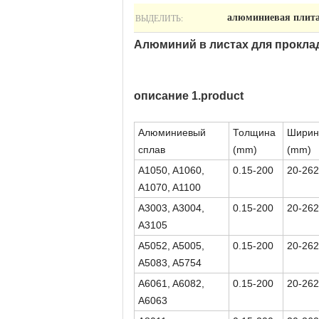
ВЫДЕЛИТЬ:
алюминиевая плита
Алюминий в листах для проклад
описание 1.product
Алюминиевый
Толщина
Ширин
сплав
(mm)
(mm)
A1050, A1060,
0.15-200
20-26
A1070, A1100
A3003, A3004,
0.15-200
20-26
A3105
A5052, A5005,
0.15-200
20-26
A5083, A5754
A6061, A6082,
0.15-200
20-26
A6063