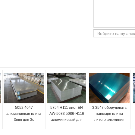
5052 4047
5754 H111 лист EN
3,3547 оборудовать
алюминиевая плита
AW-5083 5086-H116
панцыря плиты
3mm для 3c
алюминиевый для
литого алюминия
электронного
настилая крышу
листа 5083 Almg4
кафельного камня
5mn 5083