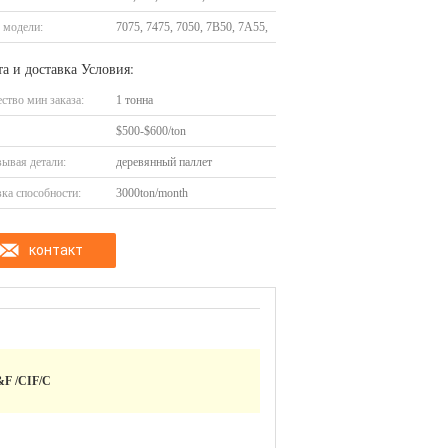
 модели:
7075, 7475, 7050, 7B50, 7A55,
а и доставка Условия:
ство мин заказа:
1 тонна
$500-$600/ton
ывая детали:
деревянный паллет
ка способности:
3000ton/month
контакт
F /CIF/C