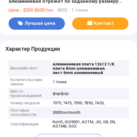
алюминиевая отрежет по заданному размеру
коррозионная устойчивость 1060 сплавов
Цена：$500-$600/ton
MOQ：1 тонна
Лучшая цена
Контакт
Характер Продукции
,
алюминиевая плита 12x12 1/8
Высокий свет
,
плита 8mm алюминиевая
лист 6mm алюминиевый
Количество мин
1 тонна
заказа
Место
фарфор
происхождения
Номер модели
7075, 7475, 7050, 7B50, 7A55,
Поставка
3000ton/month
способности
RoHS, ISO9001, ASTM, JIS, GB, EN,
Сертификация
ASTMB, SGS