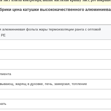
й лист плиты контролера
aluzinc настилая крышу лист
pre покраш
,
,
рики цена катушки высококачественного алюминиевая
алюминиевая фольга жары термоизоляции ранга с оптовой
 PE
клиента
овывающ, жарящ в духовке, печь, замерзая, топление
чать