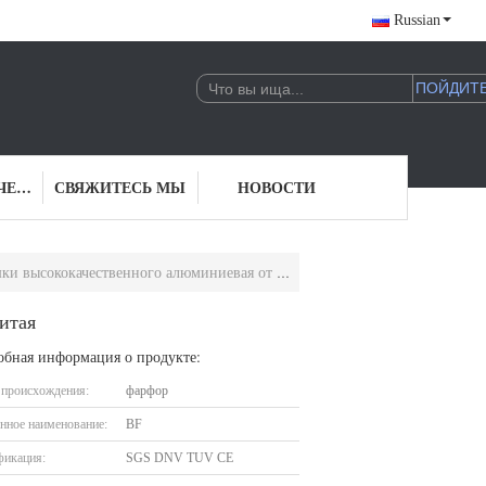
Russian
ПРОВЕРКА КАЧЕСТВА
СВЯЖИТЕСЬ МЫ
НОВОСТИ
высококачественного алюминиевая от Китая
итая
обная информация о продукте:
 происхождения:
фарфор
нное наименование:
BF
фикация:
SGS DNV TUV CE