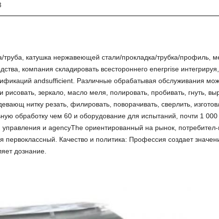
3
/труба, катушка нержавеющей стали/прокладка/трубка/профиль, ме
дства, компания складировать всестороннего enerprise интегрируя,
ификаций andsufficient. Различные обрабатывая обслуживания мож
 и рисовать, зеркало, масло меля, полировать, пробивать, гнуть, в
вающ нитку резать, филировать, поворачивать, сверлить, изготовл
ую обработку чем 60 и оборудование для испытаний, почти 1 000 
и управления и agencyThe ориентированный на рынок, потребител
я первоклассный. Качество и политика: Профессия создает значени
ляет дознание.