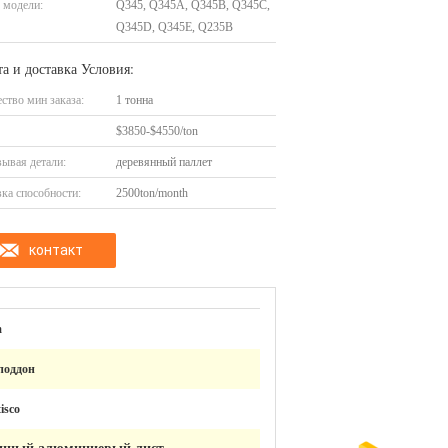
 модели:
Q345, Q345A, Q345B, Q345C,
Q345D, Q345E, Q235B
а и доставка Условия:
ство мин заказа:
1 тонна
$3850-$4550/ton
ывая детали:
деревянный паллет
ка способности:
2500ton/month
контакт
m
поддон
tisco