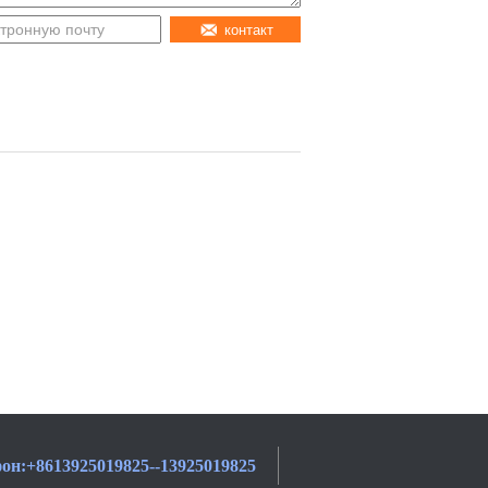
контакт
он:
+8613925019825--13925019825