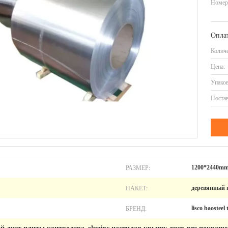
Номер
Оплат
Количе
Цена:
Упаков
Постав
РАЗМЕР:
1200*2440m
ПАКЕТ:
деревянный 
БРЕНД:
lisco baosteel 