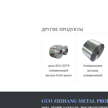
ДРУГИЕ ПРОДУКТЫ
цена 8011 8079
Алюминиевая
алюминиевой
катушка
фольги Rolls крена
алюминиевой
алюминиевой
фольги H22 сплава
фольги кухни
8011 простая
алюминиевой
алюминиевая
фольги
подгоняет
GUO ZHIHANG METAL PROD
промышленной
1018A, ЗДАНИЕ YANXIANG, ВЫСОКОТЕХНОЛ