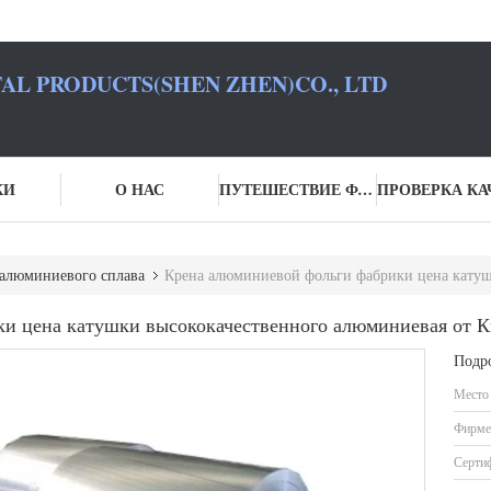
L PRODUCTS(SHEN ZHEN)CO., LTD
КИ
О НАС
ПУТЕШЕСТВИЕ ФАБРИКИ
алюминиевого сплава
Крена алюминиевой фольги фабрики цена катушки 
и цена катушки высококачественного алюминиевая от К
Подр
Место
Фирме
Серти